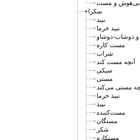
بى‌هوش و مست
سكرا
نبيد
نبيد خرما
و دوشاب-دوشاو
مست كاره
شراب
آنچه مست كند
سيكى
مستى
چه مستى مى‌كند
نبيذ خرما
نبيذ
مست‌كننده
مستگان
شكر
مستكاره