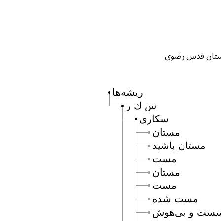
ریشه‌ها
س ك ر
سكارى
مستان
مستان باشيد
مست
مستان
مست
مست شده
ست و بى‌هوش