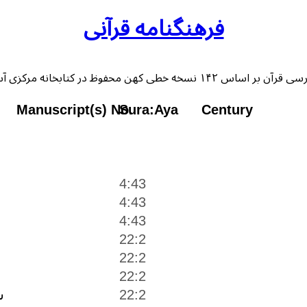
فرهنگنامه قرآنی
 خطی کهن محفوظ در کتابخانه مرکزی آستان قدس رضوی
Manuscript(s) No.
Sura:Aya
Century
4:43
4:43
4:43
22:2
22:2
22:2
22:2
س