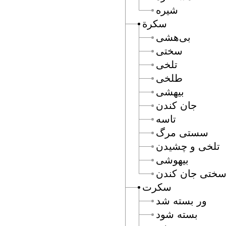
شيره
سكرة
بى‌هشى
سختى
تلخى
طلخى
بيهشى
جان كندن
تاسه
سستى مرگ
تلخى و چشيدن
بيهوشى
ختى جان كندن
سكرت
ور بسته شد
بسته شود