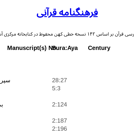
فرهنگنامه قرآنی
 خطی کهن محفوظ در کتابخانه مرکزی آستان قدس رضوی
Manuscript(s) No.
Sura:Aya
Century
28:27
سپرى
5:3
بى
2:124
2:187
2:196