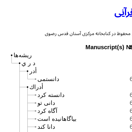
رآنی
Manuscript(s) N
ریشه‌ها
د ر ي
أدر
دانستمى
أدراك
دانسته كرد
دانى تو
آگاه كرد
بياگاهانيده است
دانا كند