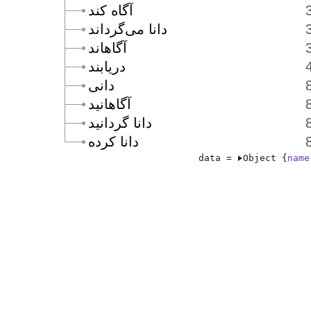
آگاه كند
دانا مى‌گرداند
آگاهاند
دريابند
دانى
آگاهانيد
دانا گردانيد
دانا كرده
data = 
Object {
name