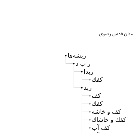
ریشه‌ها
ز ب د
زبدا
كفك
زبد
كف
كفك
كف و خاشه
كفك و خاشاك
كف آب