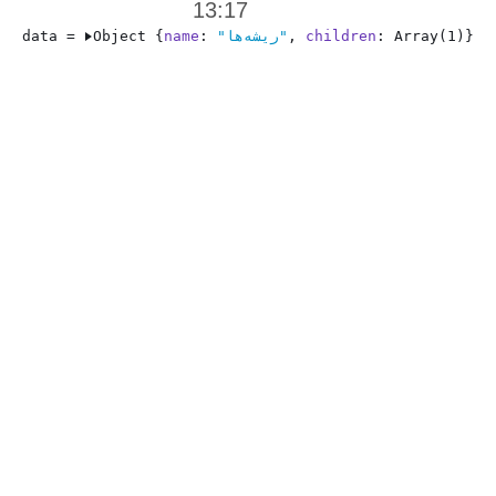
13:17
}
Array(1)
: 
children
, 
"ریشه‌ها"
: 
name
Object {
data = 