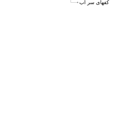
كفهاى سر آب