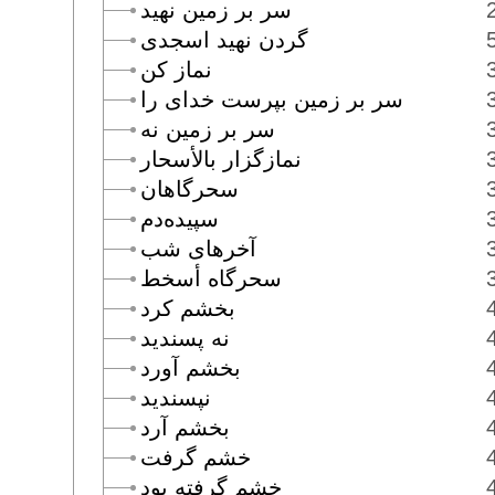
سر بر زمين نهيد
گردن نهيد اسجدى
نماز كن
سر بر زمين بپرست خداى را
سر بر زمين نه
نمازگزار بالأسحار
سحرگاهان
سپيده‌دم
آخرهاى شب
سحرگاه أسخط
بخشم كرد
نه پسنديد
بخشم آورد
نپسنديد
بخشم آرد
خشم گرفت
خشم گرفته بود