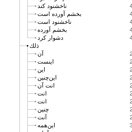
ناخشنود كند
بخشم آورده است
ناخشنود است
بخشم آورده
دشوار كرد
ذلك
آن
اينست
اين
اين‌چنين
انت آن
انت
انت
چنين
آنت
اين‌همه