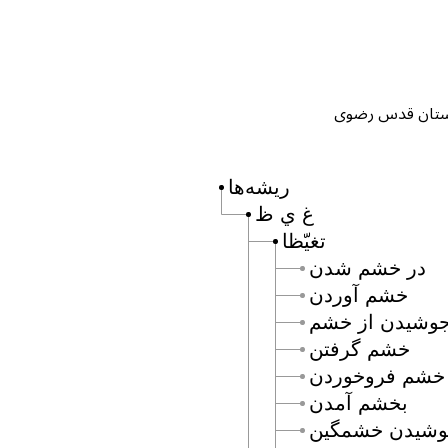
ریشه‌ها
غ ي ظ
تغيّظا
در خشم شدن
خشم آوردن
جوشيدن از خشم
خشم گرفتن
خشم فروخوردن
بخشم آمدن
وشيدن خشمگين