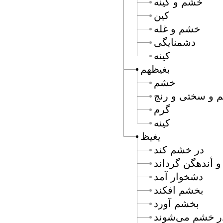
خشم و كينه
كين
خشم و غله
دشمنايگى
كينه
بغيظهم
خشم
 و سختى و رنج
گرم
كينه
يغيظ
در خشم كند
و أندهگن گرداند
دشخوار آمد
بخشم افكند
بخشم آورد
ر خشم مى‌شوند