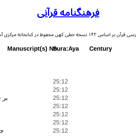
فرهنگنامه قرآنی
 خطی کهن محفوظ در کتابخانه مرکزی آستان قدس رضوی
Manuscript(s) No.
Sura:Aya
Century
25:12
25:12
25:12
بر 
25:12
25:12
25:12
25:12
ج