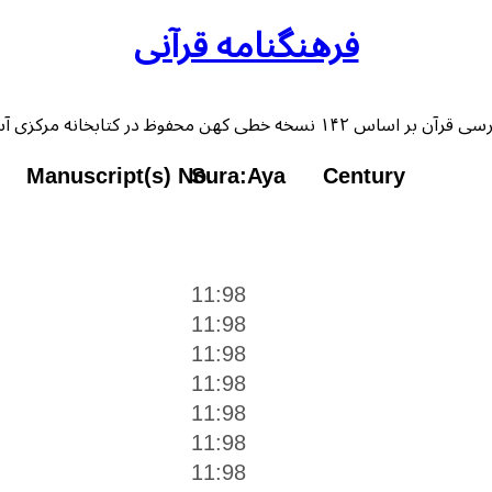
فرهنگنامه قرآنی
 خطی کهن محفوظ در کتابخانه مرکزی آستان قدس رضوی
Manuscript(s) No.
Sura:Aya
Century
11:98
11:98
11:98
11:98
11:98
11:98
11:98