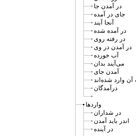
در آمدن جا
جاى در آمده
آنجا آيند
در آمده شده
در رفته روى
در آمدن در وى
آب خورده
مى‌آيند بدان
آمدن جاى
 آن وارد شده‌اند
درآمدگان
واردها
در شداران
اندر بايد آمدن
در آينده