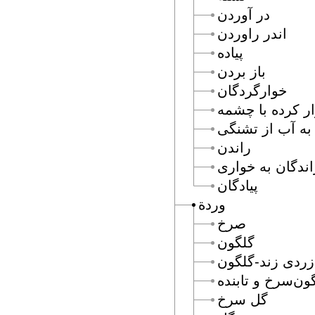
در آوردن
اندر راوردن
پياده
باز بردن
خوارگردگان
ر كرده با چشمه
 به آب از تشنگى
راندن
اندگان به خوارى
پيادگان
وردة
صرخ
گلگون
زردى زند-گلگون
ون‌سرخ و تابنده
گل سرخ