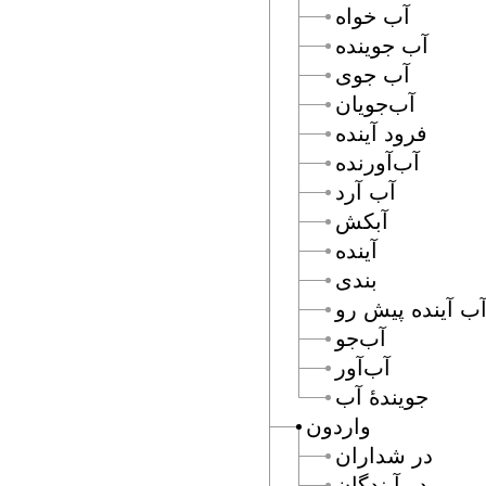
آب خواه
آب جوينده
آب جوى
آب‌جويان
فرود آينده
آب‌آورنده
آب آرد
آبكش
آينده
بندى
آب آينده پيش رو
آب‌جو
آب‌آور
جويندۀ آب
واردون
در شداران
در آيندگان