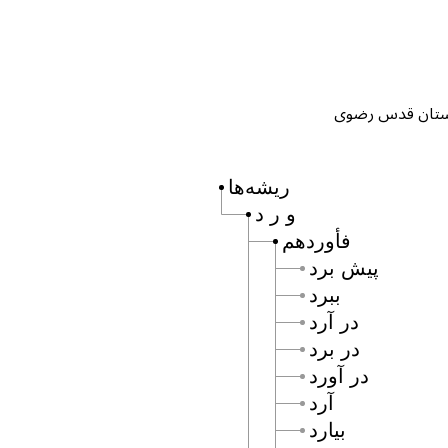
ریشه‌ها
و ر د
فأوردهم
پيش برد
ببرد
در آرد
در برد
در آورد
آرد
بيارد