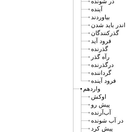
در شونده
آينده
بياوردند
اندر بايد شدن
گذركنندگان
فرود آيد
گذرنده
رآه گذر
درگذرنده
گرداننده
فرود آينده
واردهم
اوكش
پيش رو
آب‌آرنده
در آب شونده
پيش كرد