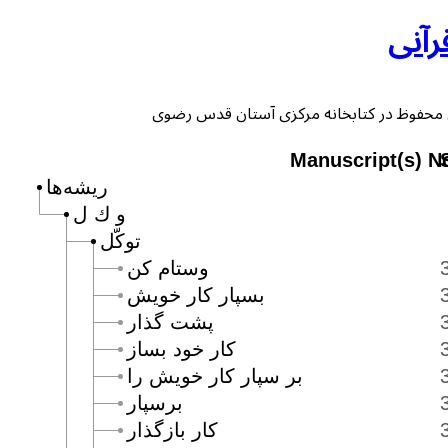
رآنی
Manuscript(s) N
ریشه‌ها
و ك ل
توكّل
وستام كن
بسپار كار خويش
پشت گذار
كار خود بساز
بر سپار كار خويش را
برسپار
كار بازگذار