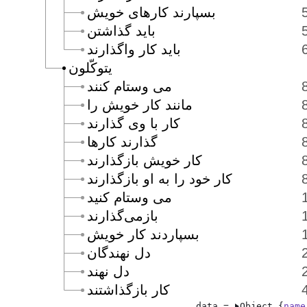
بسپارند كارهاى خويش
بايد گذاشتن
بايد كار واگذارند
يتوكّلون
مى وستام كنند
مانند كار خويش را
كار با وى گذارند
گذارند كارها
كار خويش بازگذارند
كار خود را به او بازگذارند
مى وستام كنيد
بازمى‌گذارند
بسپاردند كار خويش
دل نهندگان
دل نهند
كار بازگذاشتند
data = 
Object {
name