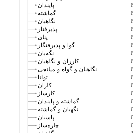
پايندان
گماشته
نگاهبان
پذيرفتار
پناى
گوا و پذيرفتگار
نگه‌بان
كارران و نگاهبان
نگاهبان و گواه و ميانجى
توانا
كاران
كارساز
گماشته و پايندان
نگهبان و گماشته
پاسبان
چاره‌ساز