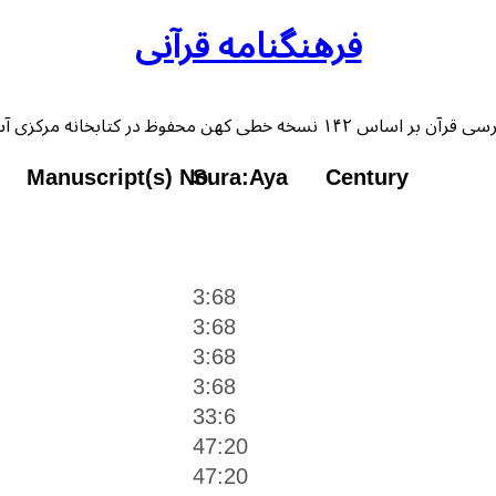
فرهنگنامه قرآنی
 خطی کهن محفوظ در کتابخانه مرکزی آستان قدس رضوی
Manuscript(s) No.
Sura:Aya
Century
3:68
3:68
3:68
3:68
33:6
47:20
47:20