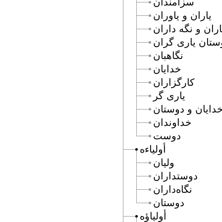
سزامندان
ياران و ياوران
ران و نگه داران
ستان يارى گران
نگاهبان
خدايان
كارگزاران
يارى گر
دايان و دوستان
خداوندان
دوست
أولياءه
وليان
دوستداران
نگاه‌داران
دوستان
أولياؤه