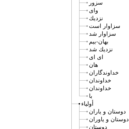
سزور
واى
نزديك
سزاوار است
سزاوار شد
بهان-بيم
نزديك شد
اى اى
هان
خداوندگاران
خداوندان
خداوندان
با
أولياء
دوستان و ياران
دوستان و ياوران
دوستان