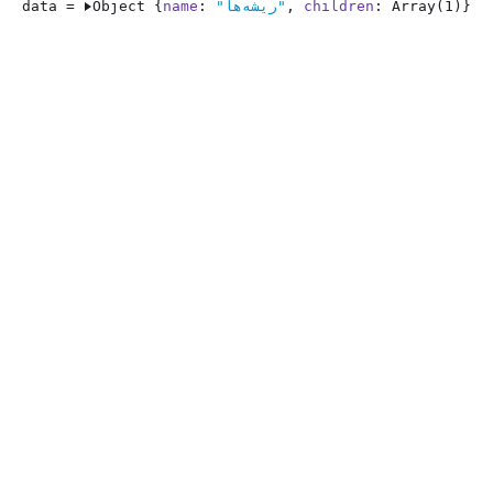
}
Array(1)
: 
children
, 
"ریشه‌ها"
: 
name
Object {
data = 