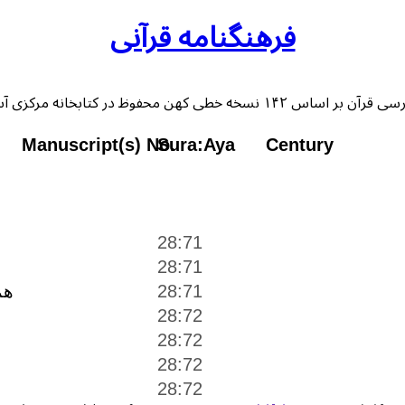
فرهنگنامه قرآنی
 خطی کهن محفوظ در کتابخانه مرکزی آستان قدس رضوی
Manuscript(s) No.
Sura:Aya
Century
28:71
28:71
28:71
هم
28:72
28:72
28:72
28:72