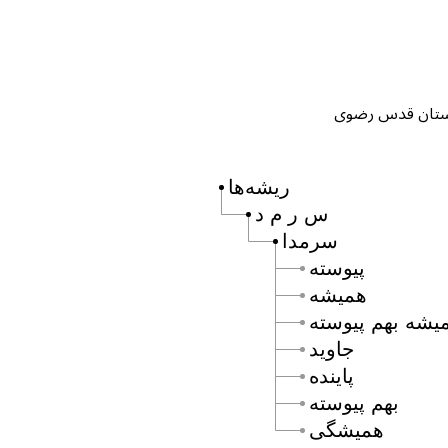
ریشه‌ها
س ر م د
سرمدا
پيوسته
هميشه
يشه بهم پيوسته
جاويد
پاينده
بهم پيوسته
هميشگى