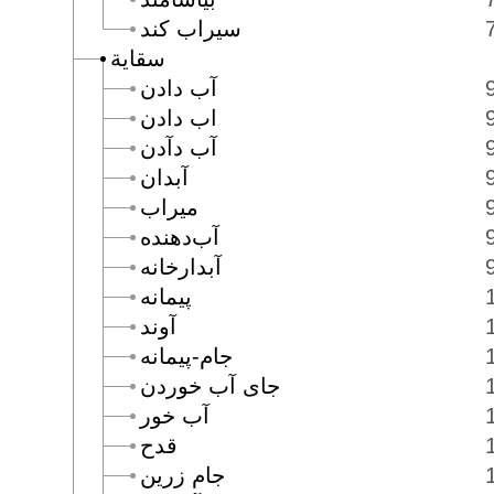
سيراب كند
سقاية
آب دادن
اب دادن
آب دآدن
آبدان
ميراب
آب‌دهنده
آبدارخانه
پيمانه
آوند
جام-پيمانه
جاى آب خوردن
آب خور
قدح
جام زرين