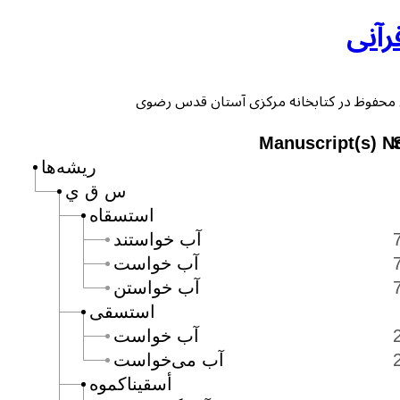
رآنی
Manuscript(s) N
ریشه‌ها
س ق ي
استسقاه
آب خواستند
آب خواست
آب خواستن
استسقى
آب خواست
آب مى‌خواست
أسقيناكموه