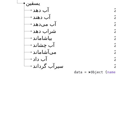
يسقين
آب دهد
آب دهند
آب مى‌دهد
شراب دهد
بياشاماند
آب چشاند
مى‌آشاماند
آب داد
سيرآب گرداند
data = 
Object {
name