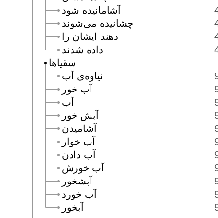
آشامانيده شود
چشانيده مى‌شوند
دهند ايشان را
داده شدند
سقياها
نياوه‌ى آب
آب خور
آب
آبش خور
آشاميدن
آب خوار
آب دادن
آب خورش
آبشخور
آب خورد
آبخور