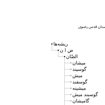
ریشه‌ها
ض ا ن
الضّان
ميشان
گوسپند
ميش
گوسفند
ميشينه
گوسبند ميش
گاميشان