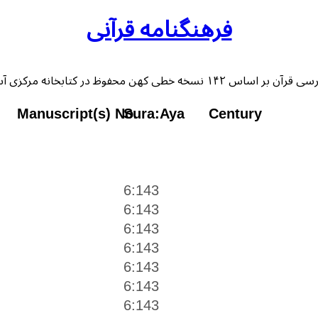
فرهنگنامه قرآنی
 خطی کهن محفوظ در کتابخانه مرکزی آستان قدس رضوی
Manuscript(s) No.
Sura:Aya
Century
6:143
6:143
6:143
6:143
6:143
6:143
6:143