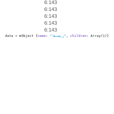
6:143
6:143
6:143
6:143
6:143
}
Array(1)
: 
children
, 
"ریشه‌ها"
: 
name
Object {
data = 