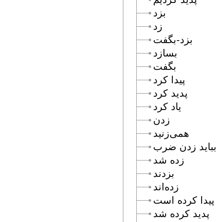
بزد
زد
بزد-بگفت
بسازد
بگفت
پيدا كرد
پديد كرد
ياد كرد
زدن
همى‌زنيد
ببايد زدن ضرب
زده شد
بزدند
زده‌اند
پيدا كرده است
پديد كرده شد