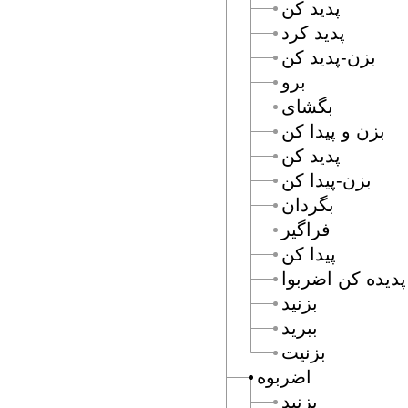
پديد كن
پديد كرد
بزن-پديد كن
برو
بگشاى
بزن و پيدا كن
پديد كن
بزن-پيدا كن
بگردان
فراگير
پيدا كن
پديده كن اضربوا
بزنيد
ببريد
بزنيت
اضربوه
بزنيد