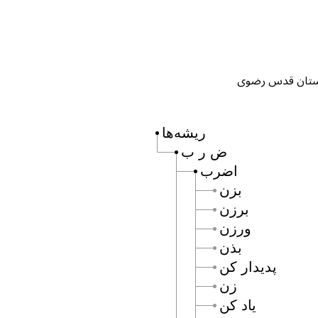
ریشه‌ها
ض ر ب
اضرب
بزن
برزن
ورزن
بذن
پديدار كن
زن
ياد كن