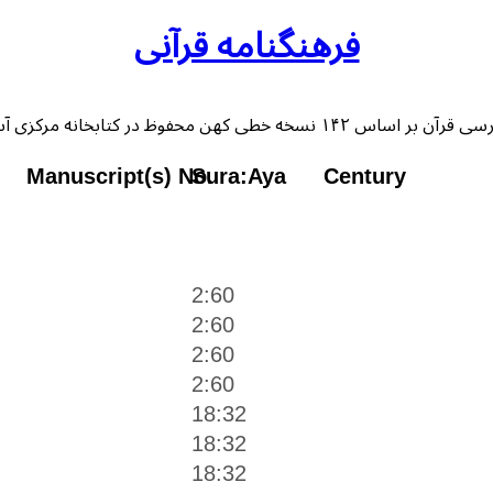
فرهنگنامه قرآنی
 خطی کهن محفوظ در کتابخانه مرکزی آستان قدس رضوی
Manuscript(s) No.
Sura:Aya
Century
2:60
2:60
2:60
2:60
18:32
18:32
18:32