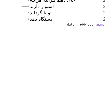
جاى دهيم هرآينه هرآينه
استوار دارند
توانا گرداند
دستگاه دهد
data = 
Object {
name