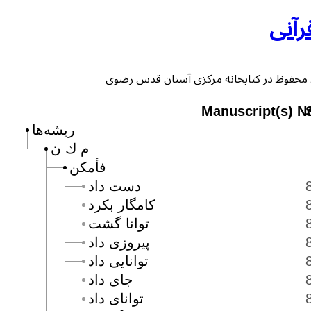
رآنی
Manuscript(s) N
ریشه‌ها
م ك ن
فأمكن
دست داد
كامگار بكرد
توانا گشت
پيروزى داد
توانايى داد
جاى داد
تواناى داد