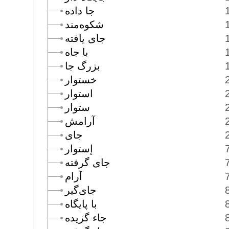
جا داده
شكوه‌مند
جاى يافته
با جاه
بزرگ جا
خستوار
استوار
ستوار
آرامش
جاى
إستوار
جاى گرفته
آرام
جاى‌گير
با پايگاه
جاء گزيده