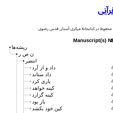
رآنی
Manuscript(s) N
ریشه‌ها
ن ص ر
انتصر
داد و از آرد
داد ستاند
يارى كرد
كينه خواهد
كينه گزارد
باز بود
كين خود بكشد